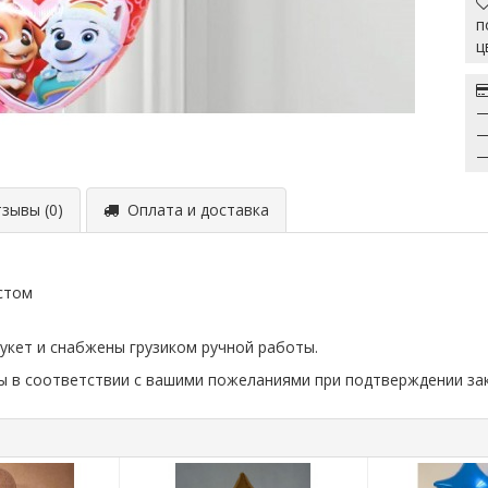
п
ц
—
—
—
ывы (0)
Оплата и доставка
стом
укет и снабжены грузиком ручной работы.
ны в соответствии с вашими пожеланиями при подтверждении за