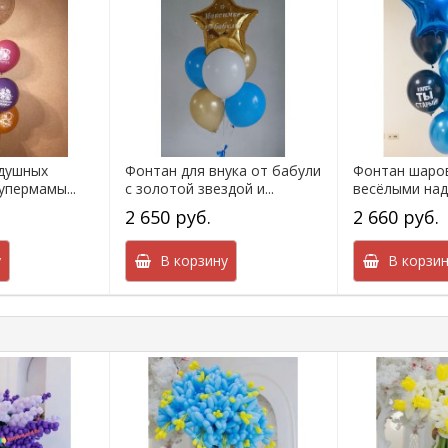
здушных
Фонтан для внука от бабули
Фонтан шаров
упермамы...
с золотой звездой и...
весёлыми на
2 650 руб.
2 660 руб.
у
В корзину
В корзин