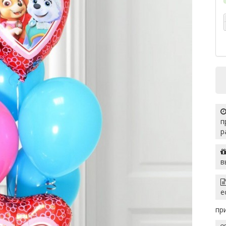
п
р
в
е
пр