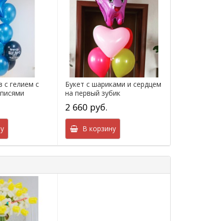
 с гелием с
Букет с шариками и сердцем
дписями
на первый зубик
2 660 руб.
у
В корзину