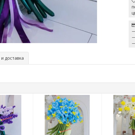
п
ц
—
—
—
и доставка