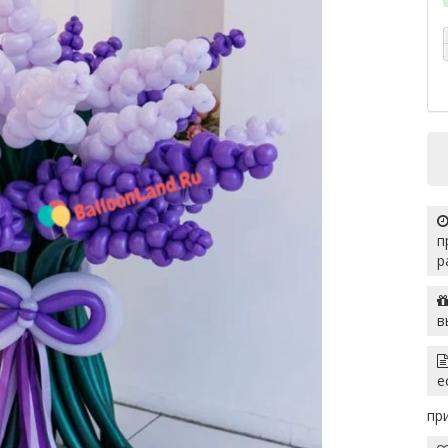
п
р
в
е
пр