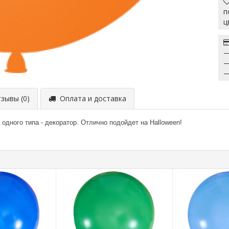
п
ц
—
—
—
ывы (0)
Оплата и доставка
дного типа - декоратор. Отлично подойдет на Halloween!