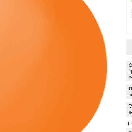
п
р
в
е
пр