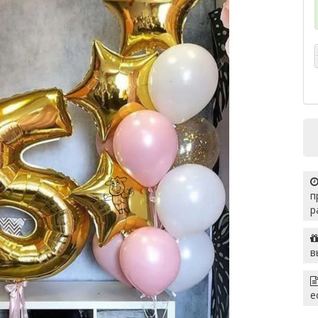
п
р
в
е