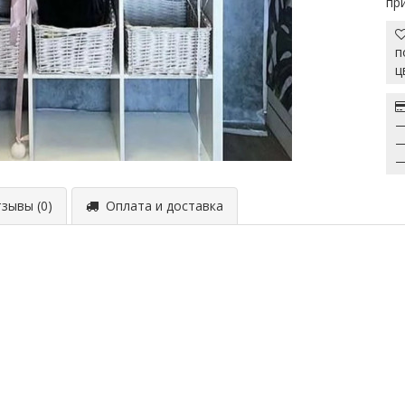
пр
п
ц
—
—
—
ывы (0)
Оплата и доставка