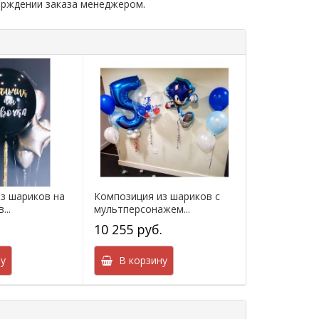
ерждении заказа менеджером.
з шариков на
Композиция из шариков с
...
мультперсонажем...
.
10 255 руб.
у
В корзину