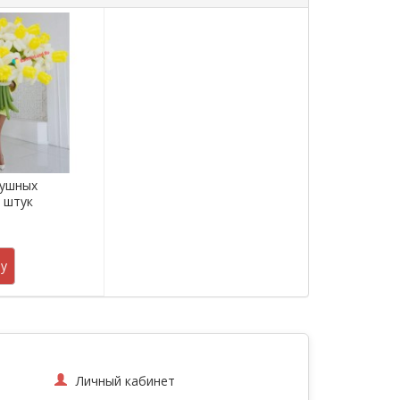
душных
5 штук
.
у
Личный кабинет