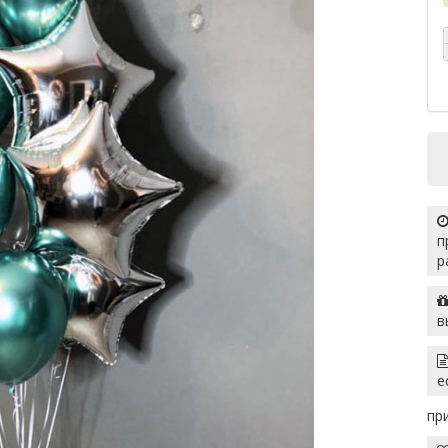
п
р
в
е
пр