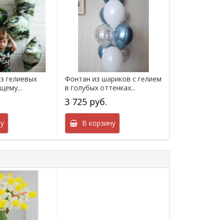
з гелиевых
Фонтан из шариков с гелием
щему...
в голубых оттенках...
3 725 руб.
у
В корзину