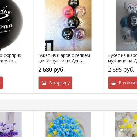
р-сюрприз
Букет из шаров с гелием
Букет из шар
вочка...
для девушки на День...
мужчине на Де
2 680 руб.
2 695 руб.
у
В корзину
В корзин