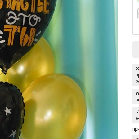
п
р
в
е
пр