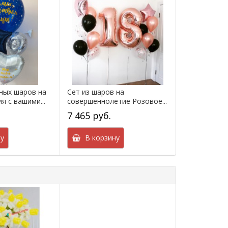
ных шаров на
Сет из шаров на
я с вашими...
совершеннолетие Розовое...
7 465 руб.
у
В корзину