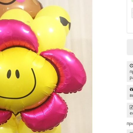
п
р
в
е
пр