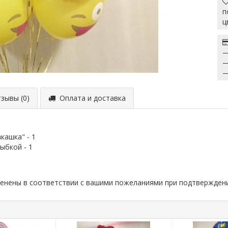
п
ц
—
—
—
ывы (0)
Оплата и доставка
кашка" - 1
ыбкой - 1
менены в соответствии с вашими пожеланиями при подтвержден