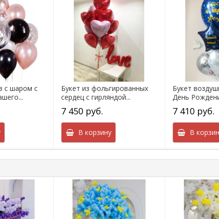
в с шаром с
Букет из фольгированных
Букет воздуш
шего...
сердец с гирляндой...
День Рождени
7 450 руб.
7 410 руб.
у
В корзину
В корзин